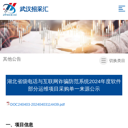
网
武汉招采汇
站
关
于
招
导
我
标
项
航
们
代
目
新
其他公告
切换类目
理
展
闻
招
示
中
标
联
湖北省级电话与互联网诈骗防范系统2024年度软件
部分运维项目采购单一来源公示
心
信
系
返
息
我
回
DOC240403-20240403114439.pdf
们
首
页
一、项目信息