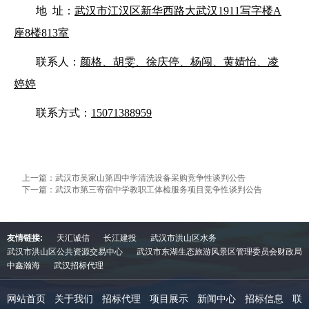
地
址：
武汉市江汉区新华西路大武汉
1911写字楼A
座8楼813室
联系人：
颜格、胡雯、徐庆停、杨闯、黄婧怡、凌
婷婷
联系方式：
15071388959
上一篇：武汉市吴家山第四中学清洗设备采购竞争性谈判公告
下一篇：武汉市第三寄宿中学教职工体检服务项目竞争性谈判公告
友情链接:
天汇诚信
长江建投
武汉市洪山区水务
武汉市洪山区公共资源交易中心
武汉市东湖生态旅游风景区管理委员会财政局
中鑫瀚海
武汉招标代理
网站首页
关于我们
招标代理
项目展示
新闻中心
招标信息
联