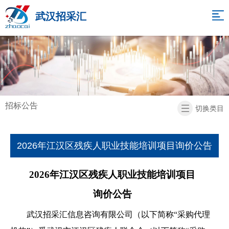
网
武汉招采汇
站
关
于
招
导
我
标
项
航
们
代
目
新
招标公告
切换类目
理
展
闻
招
示
中
标
联
2026年江汉区残疾人职业技能培训项目询价公告
心
信
系
返
2026年江汉区残疾人职业技能培训项目
息
我
回
询价公告
们
首
武汉招采汇信息咨询有限公司（以下简称
“采购代理
页