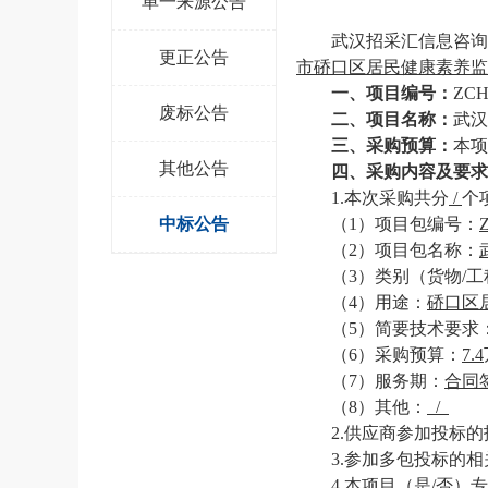
单一来源公告
武汉招采汇信息咨询
更正公告
市硚口区居民健康素养监
一、项目编号：
ZCH
废标公告
二、项目名称：
武汉
三、采购预算：
本项
其他公告
四、采购内容及要求
1.本次采购共分
/
个
中标公告
（
1）项目包编号：
（
2）项目包名称：
（
3）类别（货物/工
（
4）用途：
硚口区
（
5）简要技术要求
（
6）采购预算：
7.4
（
7
）
服务期
：
合同
（
8
）其他：
/
2.供应商参加投标
3.参加多包
投标的相
4.本项目（是/否）