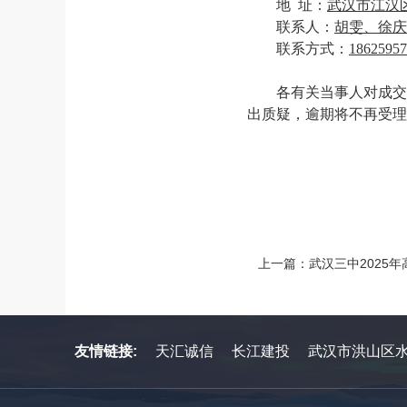
地
址：
武汉市江汉
联系人：
胡雯、徐庆
联系方式：
18625957
各有关当事人对成交
出质疑，逾期将不再受理
上一篇：武汉三中2025
友情链接:
天汇诚信
长江建投
武汉市洪山区