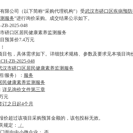
有限公司
（以下简称
“采购代理机构”）受
武汉市硚口区疾病预防
测服务
”进行询价采购。
成交结果公示如下
。
-ZB-2025-048
市硚口区居民健康素养监测服务
目预算价
7.4
万
元
：
项目包，具体需求如下。详细技术规格、参数及要求见本项目询
ZCH-ZB-2025-048
武汉市硚口区居民健康素养监测服务
程/服务）：
服务
居民健康素养监测服务
：
详见询价文件第三章
万
元
签订之日起
4个月
的报价超过该
项目
采购
预算金额
的，
该
包投标无效。
关规定：
/
专门面向中小微企业：
否