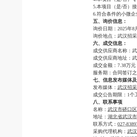
5.本项目（是/否）
6.符合条件的小微
五
、
询价
信息：
询价
日期：
20
25
年
8
询价
地点：
武汉招采
六
、成交信息：
成交供应商名称：
武
成交供应商地址：武
成交金额：
7.38万
元
服务期：合同签订之
七
、信息发布媒体及
发布媒体：
武汉招采
成交公告期限：
1个
八
、联系事项
名称：
武汉市硚口区
地址：
湖北省武汉市
联系方式：
027-8389
采购代理机构：
武汉