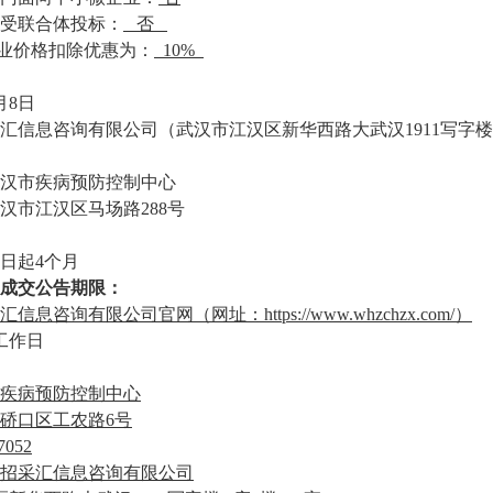
接受联合体投标：
否
企业价格扣除优惠
为：
10%
月
8
日
汇信息咨询有限公司
（
武汉市江汉区新华西路大武汉
1911写字
汉市疾病预防控制中心
汉市
江汉区马场路
288号
日起
4个月
成交公告期限：
汇信息咨询有限公司官网（网址：
https://www.whzchzx.com/）
工作日
疾病预防控制中心
硚口区工农路
6号
7052
招采汇信息咨询有限公司