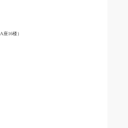
楼A座16楼
）