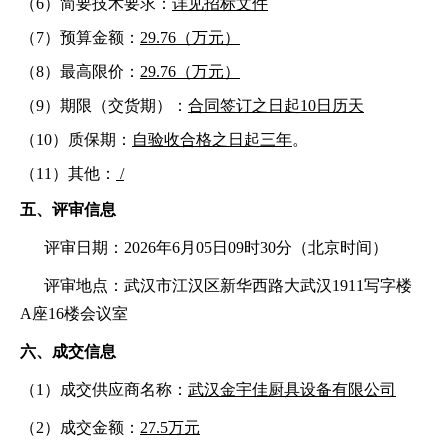
（
6）简要技术要求：
详见
招标
文件
（
7
）
预算金额：
29.76
（万元）
（
8）最高限价：
29.76
（万元）
（
9）期限（交货期）：
合同签订之日起
10日历天
（
10）质保期：
自验收合格之日起三年
。
（
11
）
其他：
/
五、评审信息
评审日期：
2026年
6
月
05
日
09时30分
（北京时间）
评审地点：
武汉市江汉区新华西路大武汉
1911写字楼
A座16楼会议室
六
、成交信息
（
1
）成交供应商名称：
武汉金宇佳厨具设备有限公司
（
2
）成交金额：
27.5
万元