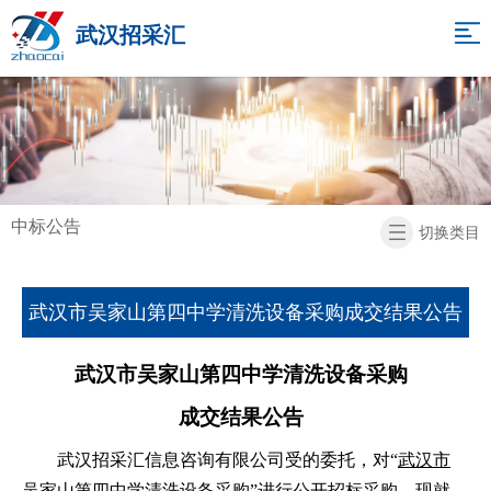
网
武汉招采汇
站
关
于
招
导
我
标
项
航
们
代
目
新
中标公告
切换类目
理
展
闻
招
示
中
标
联
武汉市吴家山第四中学清洗设备采购成交结果公告
心
信
系
返
武汉市吴家山第四中学清洗设备采购
息
我
回
成交结果
公告
们
首
武汉招采汇信息咨询有限公司
受的委托，对
“
武汉市
页
吴家山第四中学清洗设备采购
”进行
公开招标
采购
。现就