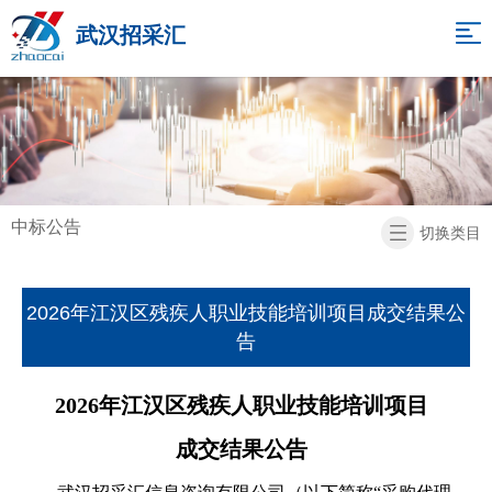
网
武汉招采汇
站
关
于
招
导
我
标
项
航
们
代
目
新
中标公告
切换类目
理
展
闻
招
示
中
标
联
2026年江汉区残疾人职业技能培训项目成交结果公
告
心
信
系
返
息
我
回
2026年江汉区残疾人职业技能培训项目
们
首
成交结果公告
页