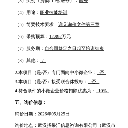
（
3）类别（货物/工程/服务）：
服务
（
4）用途：
职业技能培训
（
5）简要技术要求：
详见询价文件第三章
（
6）采购预算：
12.992
万元
（
7）服务期：
自合同签定之日起至培训结束
（
8）其他：
/
2.本项目（是/否）专门面向中小微企业：
否
3.
本项目（是
/
否）接受联合体投标：
否
4.
符合条件的小微企业价格扣除优惠为：
10%
五
、
询价
信息：
询价
日期：
20
26
年
05
月
25
日
询价
地点：
武汉招采汇信息咨询有限公司
（
武汉市