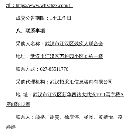
址：
https://www.whzchzx.com/）
成交公告期限：
1个工作日
八
、联系事项
采
购人名称：
武汉市江汉区残疾人联合会
地址：
武汉市江汉区万松园小区
35栋一楼
联系方式：
027-85511776
采购代理机构：
武汉招采汇信息咨询有限公司
地
址：
武汉市江汉区新华西路大武汉
1911写字楼A
座8楼813室
联系人：
颜格、胡雯、徐庆停、杨闯、黄婧怡、凌
婷婷